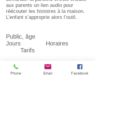
aux parents un lien audio pour
réécouter les histoires à la maison.
L’enfant s’approprie alors l’outil.
Public, âge
Jours Horaires
Tarifs
Enfants 7/11 ans (primaire)
Mardi 16h-17h
Phone
Email
Facebook
entre 100 € et 145 €/an
Les enfants seront récupérés et
ramenés à l'école par l'intervenante.
Pensez à signer l'autorisation
parentale.
Lieu : MJC